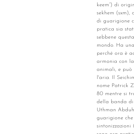
keem”) di origi
sekhem (sxm), c
di guarigione c
pratica sia sta
sebbene questa 
mondo. Ha una d
perché ora è ac
armonia con la 
animali, e può 
l'aria. Il Seic
nome Patrick Z
80 mentre si t
della banda di
Uthman Abduh al
guarigione che 
sintonizzazioni 