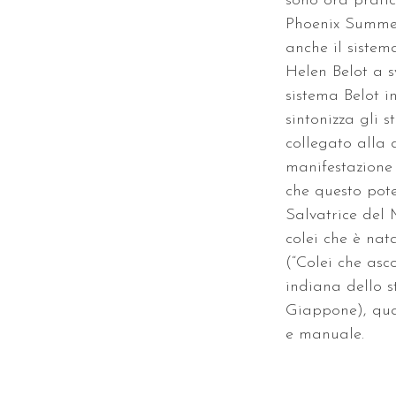
sono ora pratic
Phoenix Summerf
anche il sistem
Helen Belot a s
sistema Belot 
sintonizza gli 
collegato alla 
manifestazione 
che questo pote
Salvatrice del 
colei che è nat
(“Colei che asc
indiana dello 
Giappone), qua
e manuale.