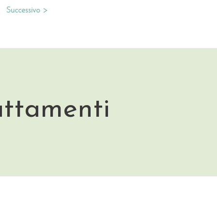
Successivo >
attamenti