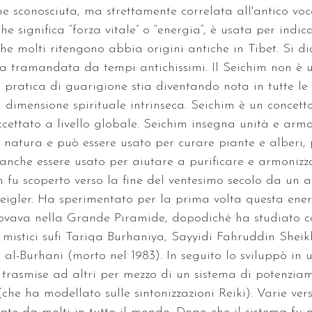
ne sconosciuta, ma strettamente correlata all'antico voc
he significa “forza vitale” o “energia”, è usata per indic
he molti ritengono abbia origini antiche in Tibet. Si di
ta tramandata da tempi antichissimi. Il Seichim non è u
pratica di guarigione stia diventando nota in tutte le 
imensione spirituale intrinseca. Seichim è un concetto
cettato a livello globale. Seichim insegna unità e armo
natura e può essere usato per curare piante e alberi, 
anche essere usato per aiutare a purificare e armonizz
him fu scoperto verso la fine del ventesimo secolo da un 
eigler. Ha sperimentato per la prima volta questa ener
rovava nella Grande Piramide, dopodiché ha studiato co
 mistici sufi Tariqa Burhaniya, Sayyidi Fahruddin Sh
-Burhani (morto nel 1983). In seguito lo sviluppò in u
trasmise ad altri per mezzo di un sistema di potenziam
(che ha modellato sulle sintonizzazioni Reiki). Varie vers