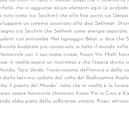
ate da molti in tutto il mondo. Dopo che il sistema fu 
ield, che vi aggiunse alcuni elementi egizi (e probabi
a noto come Isis Seichim) che alla fine portò sia Deepa
viluppare un sistema associato alla dea Sekhmet. Stran
insegna sia Seichim che Sekhem come energie separate,
studenti con entrambe. Nel lignaggio Belot, si dice che S
divinità buddista più conosciuta in tutto il mondo nella
femminile con il suo nome cinese, Kwan Yin. Molti han
sse in realtà essere un malinteso e che l'essere divino si
Mondo, Tara Verde, l'incarnazione dell'amore e della c
a dalla lacrima caduta dal volto del Bodhisattva Avalo
olta il pianto del Mondo”- nota che in realtà è la form
stesso essere femminile chiamato Kwan Yin in Cina e K
ndo ebbe pietà della sofferenza umana. Ricevi attivazi