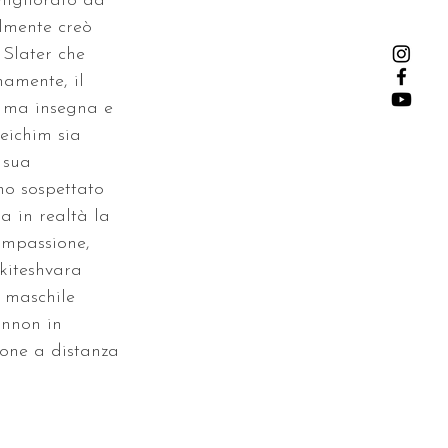
migliorato da 
lmente creò 
 Slater che 
amente, il 
 ma insegna e 
eichim sia 
 sua 
no sospettato 
a in realtà la 
ompassione, 
kiteshvara 
a maschile 
annon in 
one a distanza 