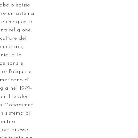
abolo egizio 
are un sistema 
ce che questa 
na religione, 
culture del 
 unitario, 
nia. È in 
persone e 
are l'acqua e 
americano di 
gia nel 1979-
n il leader 
eikh Mohammed 
n sistema di 
enti o 
ioni di esso 