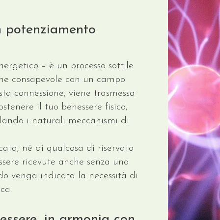
un potenziamento
ergetico – è un processo sottile
one consapevole con un campo
esta connessione, viene trasmessa
stenere il tuo benessere fisico,
olando i naturali meccanismi di
ata, né di qualcosa di riservato
essere ricevute anche senza una
do venga indicata la necessità di
ca.
essere, in armonia con