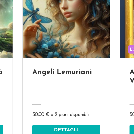
à
Angeli Lemuriani
A
V
50,00 € o 2 piani disponibili
50
DETTAGLI