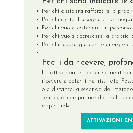
Per chi sono indicate le 
Per chi desidera rafforzare la propr
Per chi sente il bisogno di un riequil
Per chi vuole sostenere un percorso
Per chi vuole accrescere la propria 
Per chi lavora già con le energie e v
Facili da ricevere, profon
Le attivazioni e i potenziamenti so
ricevere e potenti nel risultato. Pos
o a distanza, a seconda del metodo 
tempo, accompagnandoti nel tuo c
e spirituale.
ATTIVAZIONI E