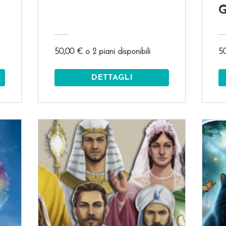
G
d
M
50,00 € o 2 piani disponibili
50
DETTAGLI