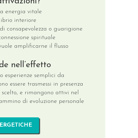
attivazioni?
ia energia vitale
ibrio interiore
 di consapevolezza o guarigione
connessione spirituale
uole amplificarne il flusso
de nell’effetto
no esperienze semplici da
sono essere trasmessi in presenza
scelto, e rimangono attivi nel
ammino di evoluzione personale
NERGETICHE