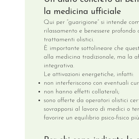
la medicina ufficiale
Qui per “guarigione” si intende c
rilassamento e benessere profondo
trattamenti olistici.
È importante sottolineare che quest
alla medicina tradizionale, ma la a
integrativa.
Le attivazioni energetiche, infatti:
non interferiscono con eventuali cu
non hanno effetti collaterali;
sono offerte da operatori olistici ce
sovrapporsi al lavoro di medici o t
favorire un equilibrio psico-fisico pi