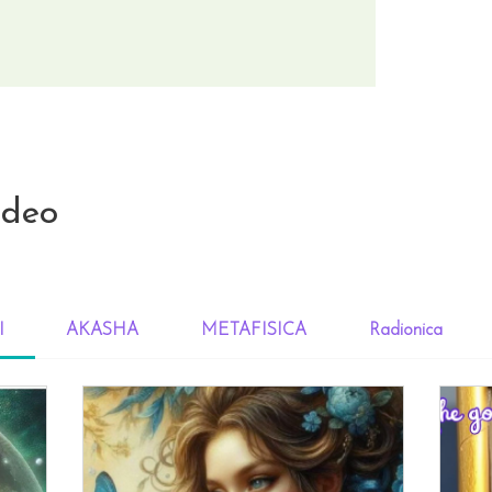
ideo
I
AKASHA
METAFISICA
Radionica