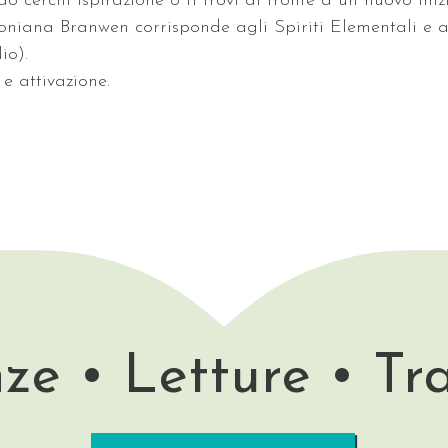
o cerchi ispirazione o ti trovi di fronte a un nuovo iniz
oniana Branwen corrisponde agli Spiriti Elementali e a
lio).
 e attivazione.
ze • Letture • Tr