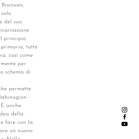
 Branwen, 
 solo 
e del suo 
ncarnazione 
 principio 
 primaria, tutte 
ra, così come 
lmente per 
no schema di 
che permette 
Mabinogion - 
. È anche 
 dea della 
e fare con la 
iare un nuovo 