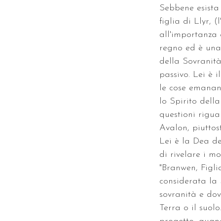
Sebbene esista
figlia di Llyr,
all'importanza 
regno ed è una
della Sovranità
passivo. Lei è i
le cose emanan
lo Spirito dell
questioni rigua
Avalon, piuttost
Lei è la Dea d
di rivelare i m
"Branwen, Figli
considerata la 
sovranità e dov
Terra o il suol