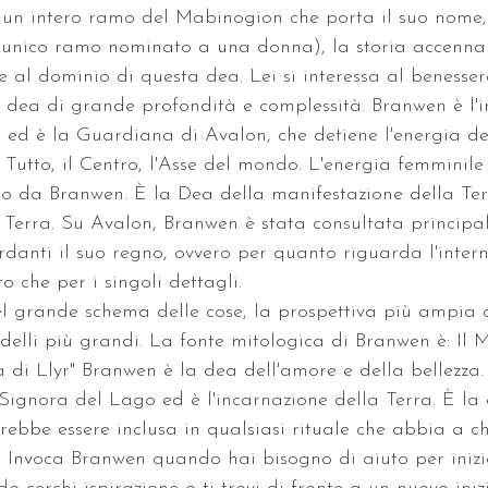
 un intero ramo del Mabinogion che porta il suo nome,
 (l'unico ramo nominato a una donna), la storia accenna
e al dominio di questa dea. Lei si interessa al benesser
 dea di grande profondità e complessità. Branwen è l'i
 ed è la Guardiana di Avalon, che detiene l'energia del
l Tutto, il Centro, l'Asse del mondo. L'energia femminile
o da Branwen. È la Dea della manifestazione della Ter
a Terra. Su Avalon, Branwen è stata consultata principa
rdanti il suo regno, ovvero per quanto riguarda l'inter
o che per i singoli dettagli.
el grande schema delle cose, la prospettiva più ampia 
odelli più grandi. La fonte mitologica di Branwen è: Il 
a di Llyr" Branwen è la dea dell'amore e della bellezza
Signora del Lago ed è l'incarnazione della Terra. È la
rebbe essere inclusa in qualsiasi rituale che abbia a ch
o. Invoca Branwen quando hai bisogno di aiuto per iniz