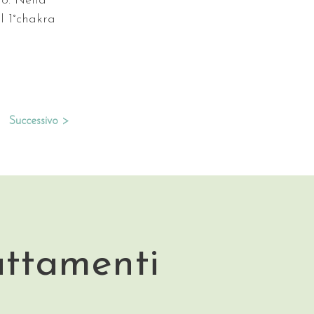
io. Nella 
l 1°chakra 
Successivo >
attamenti