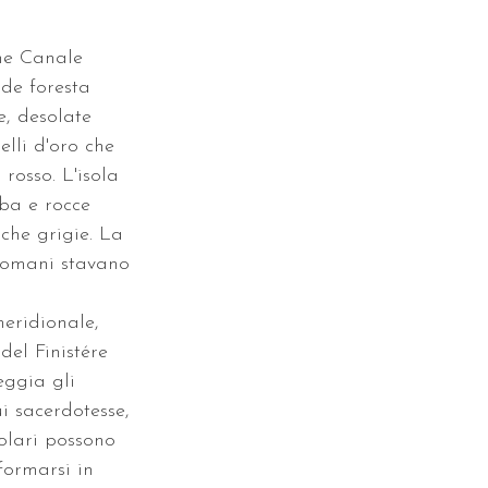
me Canale 
de foresta 
, desolate 
elli d'oro che 
rosso. L'isola 
rba e rocce 
che grigie. La 
romani stavano 
eridionale, 
del Finistére 
eggia gli 
i sacerdotesse, 
golari possono 
formarsi in 