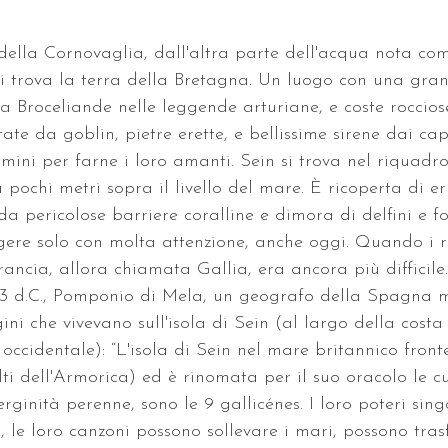
ella Cornovaglia, dall'altra parte dell'acqua nota co
i trova la terra della Bretagna. Un luogo con una gran
 Broceliande nelle leggende arturiane, e coste rocciose
ate da goblin, pietre erette, e bellissime sirene dai cap
mini per farne i loro amanti. Sein si trova nel riquadro 
a pochi metri sopra il livello del mare. È ricoperta di e
da pericolose barriere coralline e dimora di delfini e fo
gere solo con molta attenzione, anche oggi. Quando i 
ancia, allora chiamata Gallia, era ancora più difficile.
43 d.C., Pomponio di Mela, un geografo della Spagna m
gini che vivevano sull'isola di Sein (al largo della costa 
occidentale): “L'isola di Sein nel mare britannico front
lti dell'Armorica) ed è rinomata per il suo oracolo le cu
rginità perenne, sono le 9 gallicénes. I loro poteri sin
ti, le loro canzoni possono sollevare i mari, possono tras