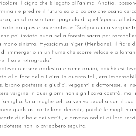
ticolare il cigno che è legato all'anima 'Anatia', posson
rminali e predire il futuro solo a coloro che osano cerca
rca, un altro scrittore spagnolo di quell'epoca, allud
icata da queste sacerdotesse: “Scelgono una vergine tr
Viene poi inviata nuda nella foresta sacra per raccoglie
a mano sinistra, Hyosciamus niger (Henbane), il fiore de
ndi immergerlo in un fiume che scorre veloce e allontanar
e il sole retrogrado.“
otevano essere addestrate come druidi, poiché esistev
to alla foce della Loira. In quanto tali, era impensab
. Erano poetesse e giudici, veggenti e dottoresse, e ins
sere vergine in quei giorni non significava castità, ma l
amiglia. Una moglie celtica veniva sepolta con il suo 
 come qualsiasi castellana decente, poiché le mogli man
scorte di cibo e dei vestiti, e davano ordini ai loro serv
erdotesse non lo avrebbero seguito.