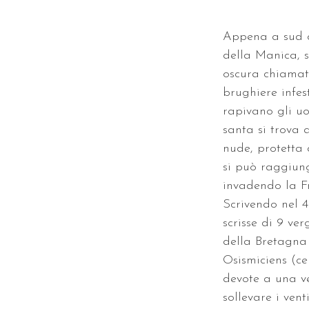
Appena a sud d
della Manica, s
oscura chiamata
brughiere infest
rapivano gli uo
santa si trova 
nude, protetta 
si può raggiun
invadendo la Fr
Scrivendo nel 
scrisse di 9 ver
della Bretagna 
Osismiciens (ce
devote a una ve
sollevare i ven