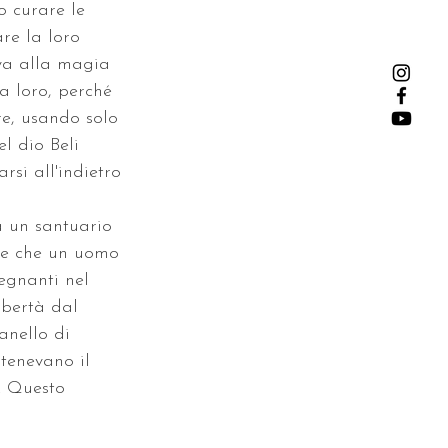
o curare le 
re la loro 
eva alla magia 
a loro, perché 
re, usando solo 
l dio Beli 
si all'indietro 
a un santuario 
ile che un uomo 
egnanti nel 
ibertà dal 
anello di 
tenevano il 
i. Questo 