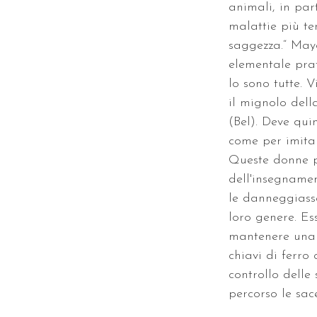
animali, in par
malattie più te
saggezza.“ Mayo
elementale prat
lo sono tutte. 
il mignolo dell
(Bel). Deve qui
come per imitar
Queste donne p
dell'insegnamen
le danneggiasse
loro genere. Es
mantenere una f
chiavi di ferro
controllo delle 
percorso le sac