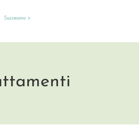
Successivo >
attamenti