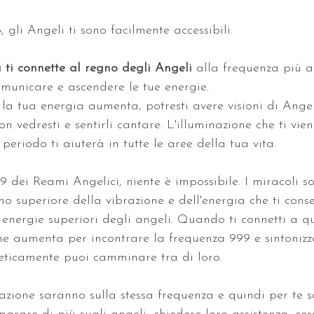
 gli Angeli ti sono facilmente accessibili. 
ti connette al regno degli Angeli 
alla frequenza più al
municare e ascendere le tue energie. 
a tua energia aumenta, potresti avere visioni di Angel
 vedresti e sentirli cantare. L'illuminazione che ti vie
periodo ti aiuterà in tutte le aree della tua vita. 
9 dei Reami Angelici, niente è impossibile. I miracoli s
no superiore della vibrazione e dell'energia che ti conse
e energie superiori degli angeli. Quando ti connetti a q
ne aumenta per incontrare la frequenza 999 e sintonizza
eticamente puoi camminare tra di loro. 
zione saranno sulla stessa frequenza e quindi per te sa