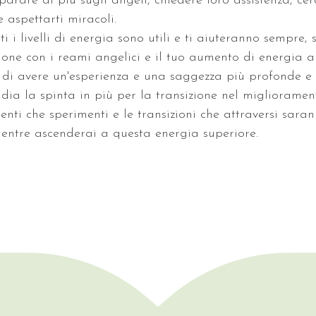
rare di più sugli angeli, chiedere loro assistenza, cer
e aspettarti miracoli. 
ti i livelli di energia sono utili e ti aiuteranno sempre, 
one con i reami angelici e il tuo aumento di energia a
 di avere un'esperienza e una saggezza più profonde e 
 dia la spinta in più per la transizione nel miglioramen
enti che sperimenti e le transizioni che attraversi sara
 mentre ascenderai a questa energia superiore.