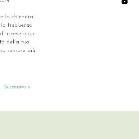
care 
se lo chiederai. 
lla frequenza 
di ricevere un 
to della tua 
nno sempre più 
Successivo >