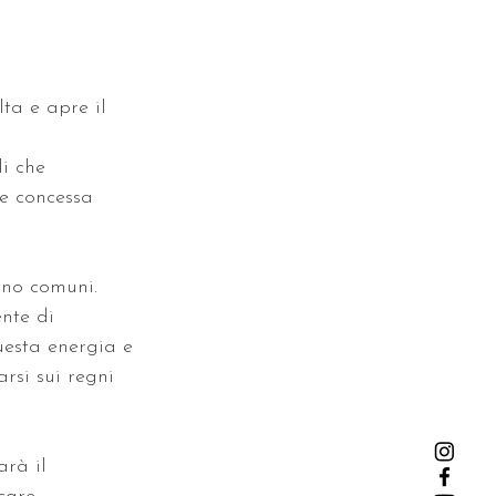
ta e apre il 
i che 
ne concessa 
ono comuni. 
nte di 
uesta energia e 
rsi sui regni 
rà il 