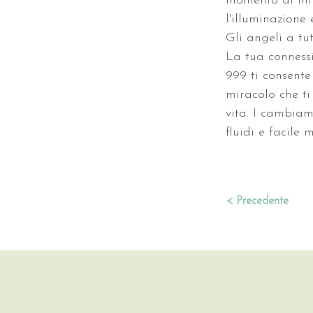
momento di impa
l'illuminazione 
Gli angeli a tut
La tua connessi
999 ti consente
miracolo che ti
vita. I cambiam
fluidi e facile
< Precedente