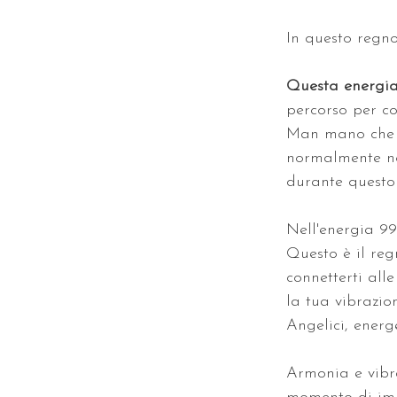
In questo regno,
Questa energia 
percorso per co
Man mano che l
normalmente non
durante questo 
Nell'energia 99
Questo è il reg
connetterti all
la tua vibrazio
Angelici, energ
Armonia e vibra