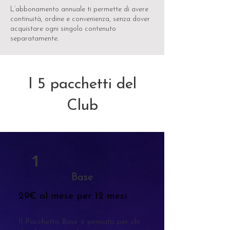
L’abbonamento annuale ti permette di avere
continuità, ordine e convenienza, senza dover
acquistare ogni singolo contenuto
separatamente.
I 5 pacchetti del
Club
1
Base
29€ al mese per 12 mesi
Il Pacchetto Base è pensato per chi