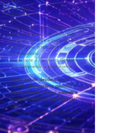
Base
Intermedio
Avanzato
Con un unico abbonamento mensile,
puoi accedere a tutti i contenuti
principali del Club e costruire un
percorso più ampio, libero e
personalizzato.
Importante: il Pacchetto Illimitato
non comprende le piattaforme.
Ideale per chi desidera avere
accesso alla massima quantità di
tavole, placche, schemi, pannelli e
protocolli radionici disponibili nel
Club.
È la scelta più vantaggiosa per chi
vuole esplorare più aree, confrontare
strumenti diversi e avere una visione
completa del lavoro radionico