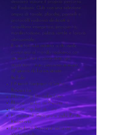
desidera iniziare il proprio percorso
nel Radionic Club con una selezione
ampia di tavole, placche, pannelli e
protocolli radionici dedicati a
riequilibrio energetico, prosperità,
manifestazione, pulizia sottile e lavoro
vibrazionale.
È una formula adatta a chi vuole
avvicinarsi al mondo radionico con
strumenti vari e accessibili, già
organizzati in un percorso annuale
all’interno dell’area utente.
Include:
I Rimedi Radionici di Santa
Ildegarda
Placca Impulso della Casa
Placca Impulso di Prosperità
Placca Impulso di Luce
Mandala di Guarigione delle Ferite
Finanziarie
Pannello di Riprogrammazione
Vibrazionale