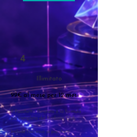
4
Illimitato
99€ al mese per 12 mesi
Il Pacchetto Illimitato è la formula
più completa del Radionic Club.
Include l’accesso ai pacchetti: