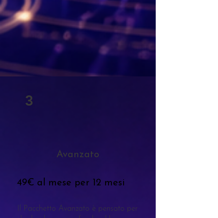
3
Avanzato
49€ al mese per 12 mesi
Il Pacchetto Avanzato è pensato per