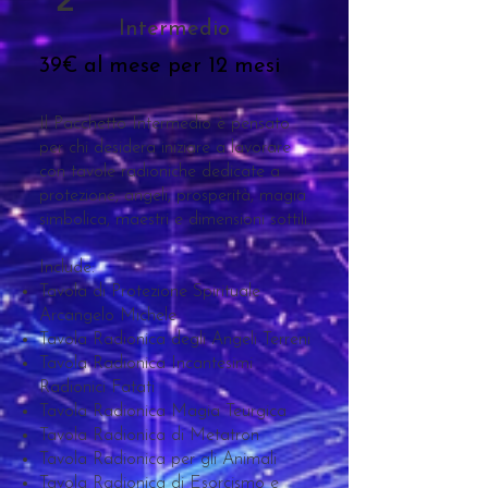
Intermedio
39€ al mese per 12 mesi
Il Pacchetto Intermedio è pensato
per chi desidera iniziare a lavorare
con tavole radioniche dedicate a
protezione, angeli, prosperità, magia
simbolica, maestri e dimensioni sottili.
Include:
Tavola di Protezione Spirituale
Arcangelo Michele
Tavola Radionica degli Angeli Terreni
Tavola Radionica Incantesimi
Radionici Fatati
Tavola Radionica Magia Teurgica
Tavola Radionica di Metatron
Tavola Radionica per gli Animali
Tavola Radionica di Esorcismo e