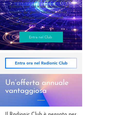
Questo pacchetto è particolarmente
indicato per chi vuole avvicinarsi al
mondo dei grafici radionici senza
dover utilizzare subito strumenti
come il pendolo.
Entra nel Club
Entra ora nel Radionic Club
Un’offerta annuale
vantaggiosa
Il Radionic Club è pensato per