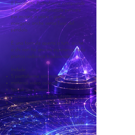
Il Pacchetto Piattaforme comprende
5 piattaforme sintonizzate pensate
per iniziare a usare i grafici
energetici anche senza l’uso del
pendolo.
È una formula aperta a tutti, anche
a chi non ha ancora esperienza nella
pratica radionica tradizionale.
Include:
5 piattaforme sintonizzate
materiali video collegati
testi di spiegazione
accesso diretto in area utente
utilizzo semplificato dei grafici
energetici
Ideale per chi desidera iniziare in
modo semplice, pratico e accessibile.