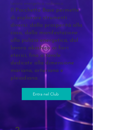
lavoro energetico radionico.
Il Pacchetto Base permette
di esplorare strumenti
diversi: dalla prosperità alla
casa, dalla manifestazione
alla pulizia energetica, dal
lavoro akashico ai fiori
eterici, fino a tavole
dedicate alla dimensione
mariana, arturiana e
pleiadiana.
Entra nel Club
2