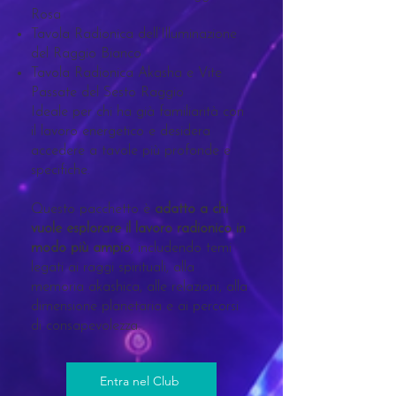
Rosa
Tavola Radionica dell’Illuminazione
del Raggio Bianco
Tavola Radionica Akasha e Vite
Passate del Sesto Raggio
Ideale per chi ha già familiarità con
il lavoro energetico e desidera
accedere a tavole più profonde e
specifiche.
Questo pacchetto è
adatto a chi
vuole esplorare il lavoro radionico in
modo più ampio
, includendo temi
legati ai raggi spirituali, alla
memoria akashica, alle relazioni, alla
dimensione planetaria e ai percorsi
di consapevolezza.
Entra nel Club