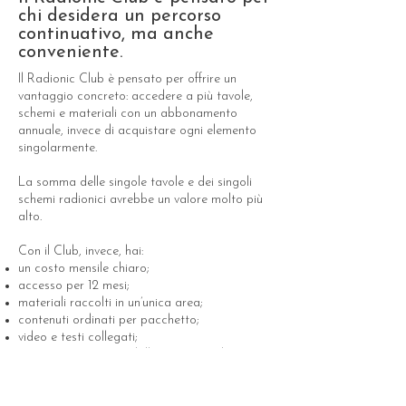
chi desidera un percorso
continuativo, ma anche
conveniente.
Il Radionic Club è pensato per offrire un
vantaggio concreto: accedere a più tavole,
schemi e materiali con un abbonamento
annuale, invece di acquistare ogni elemento
singolarmente.
La somma delle singole tavole e dei singoli
schemi radionici avrebbe un valore molto più
alto.
Con il Club, invece, hai:
un costo mensile chiaro;
accesso per 12 mesi;
materiali raccolti in un’unica area;
contenuti ordinati per pacchetto;
video e testi collegati;
un percorso seguito dalla DTS Daniela
Schiroli;
maggiore convenienza rispetto all’acquisto