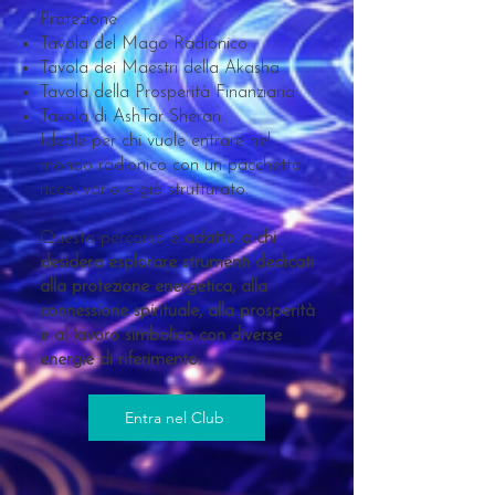
Protezione
Tavola del Mago Radionico
Tavola dei Maestri della Akasha
Tavola della Prosperità Finanziaria
Tavola di AshTar Sheran
Ideale per chi vuole entrare nel
mondo radionico con un pacchetto
ricco, vario e già strutturato.
Questo percorso è
adatto a chi
desidera esplorare strumenti dedicati
alla protezione energetica, alla
connessione spirituale, alla prosperità
e al lavoro simbolico con diverse
energie di riferimento.
Entra nel Club