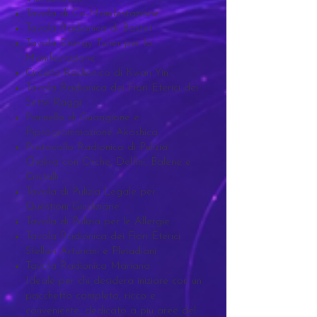
Tavola di Co-Manifestazione
Tavola Radionica di Bastet
Tavola Energy Tuner per la
Manifestazione
Circuito Radionico di Kwan Yin
Tavola Radionica dei Fiori Eterici dei
Sette Raggi
Pannello di Guarigione e
Riprogrammazione Akashica
Protocollo Radionico di Pulizia
Chakra con Orche, Delfini, Balene e
Cristalli
Tavola di Pulizia Legale per
Questioni Giudiziarie
Tavola di Pulizia per le Allergie
Tavola Radionica dei Fiori Eterici
Stellari Arturiani e Pleiadiani
Tavola Radionica Mariana
Ideale per chi desidera iniziare con un
pacchetto completo, ricco e
conveniente, dedicato a più aree del