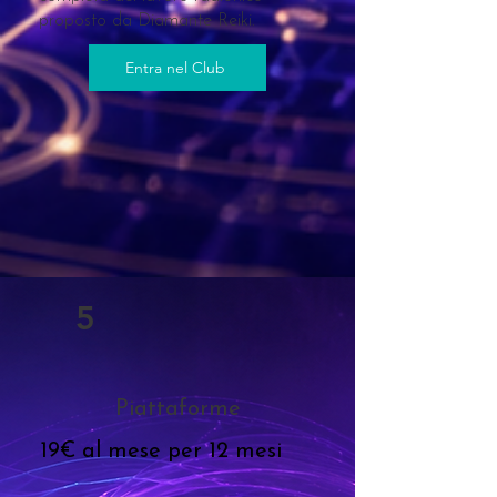
proposto da Diamante Reiki.
Entra nel Club
5
Piattaforme
19€ al mese per 12 mesi