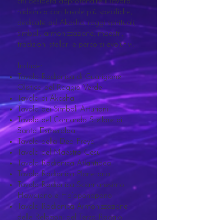
chi desidera approfondire il lavoro
radionico con tavole più specifiche,
dedicate ad Akasha, raggi spirituali,
simboli, armonizzazione, maestri,
tradizioni stellari e percorsi evolutivi.
Include:
Tavola Radionica di Guarigione
Olistica del Raggio Verde
Tavola di Akasha
Tavola dei Simboli Arturiani
Tavola del Comando Stellare di
Santa Esmeralda
Tavola della Dea Freya
Tavola del Maestro Gesù
Tavola Radionica Atlantidea
Tavola Radionica Planetaria
Tavola Radionica Sciamanesimo
Hawaiano e Ho’oponopono
Tavola Radionica Armonizzazione
delle Relazioni del Terzo Raggio