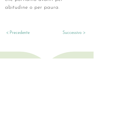
abitudine o per paura. 
< Precedente
Successivo >
Consulenze • Letture
• Trattamenti
LI TROVI QUI
Rimani aggiornata/o!