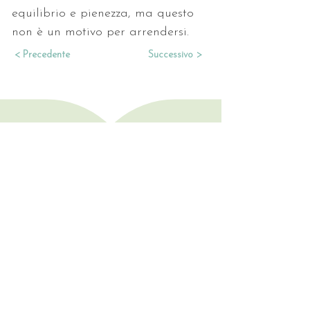
equilibrio e pienezza, ma questo 
non è un motivo per arrendersi.
< Precedente
Successivo >
Consulenze • Letture
• Trattamenti
LI TROVI QUI
Rimani aggiornata/o!
Nome