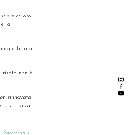
ungere coloro 
e la 
 magia fatata 
a risata non è 
con rinnovata 
ne a distanza.
Successivo >