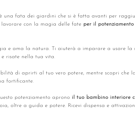
è una fata dei giardini che si è fatta avanti per raggi
 lavorare con la magia delle fate 
per il potenziamento 
gia e ama la natura. Ti aiuterà a imparare a usare la
e risate nella tua vita. 
ibilità di aprirti al tuo vero potere, mentre scopri che l
a fortificante. 
questo potenziamento aprono 
il tuo bambino interiore 
oia, oltre a guida e potere. Ricevi dispensa e attivazio