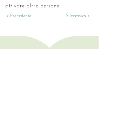
attivare altre persone.
< Precedente
Successivo >
Consulenze • Letture
• Trattamenti
LI TROVI QUI
Rimani aggiornata/o!
Nome