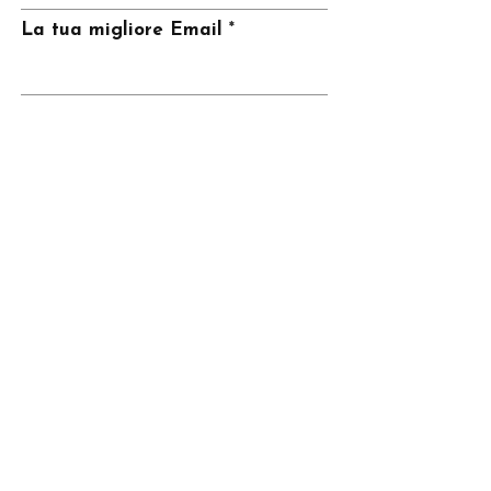
La tua migliore Email
Invia
CONTATTI
Telefono
347-8287774