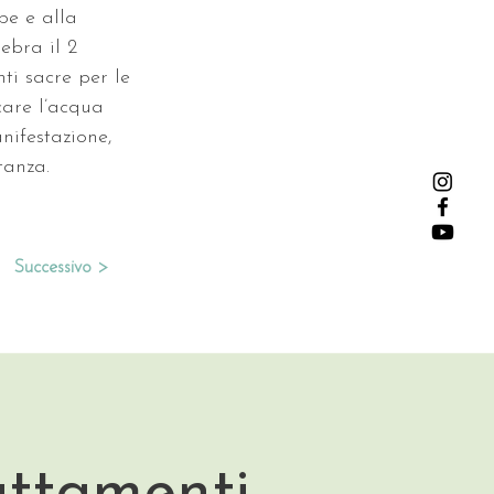
be e alla 
ebra il 2 
ti sacre per le 
care l’acqua 
nifestazione, 
tanza.
Successivo >
attamenti