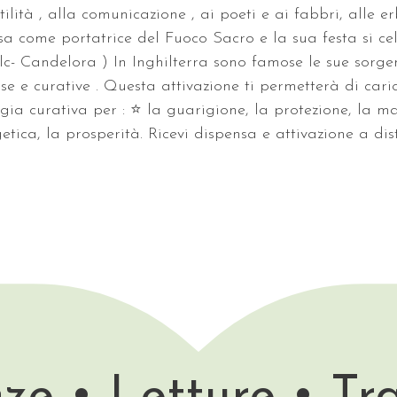
tilità , alla comunicazione , ai poeti e ai fabbri, alle er
 come portatrice del Fuoco Sacro e la sua festa si cel
c- Candelora ) In Inghilterra sono famose le sue sorgen
e e curative . Questa attivazione ti permetterà di cari
gia curativa per : ⭐️ la guarigione, la protezione, la ma
getica, la prosperità. Ricevi dispensa e attivazione a dis
ze • Letture • Tr