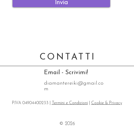
Invia
CONTATTI
Email - Scrivimi!
diamantereiki@gmail.co
m
P.IVA 04904400233 |
Termini e Condizioni
|
Cookie & Privacy
© 2026