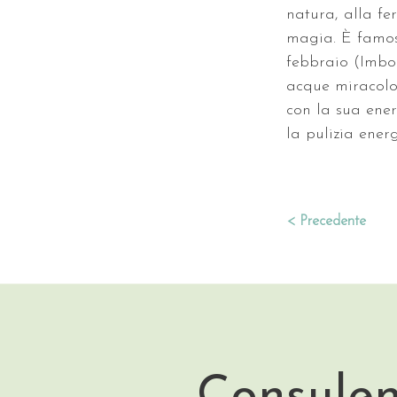
natura, alla fer
magia. È famosa
febbraio (Imbol
acque miracolos
con la sua ener
la pulizia ener
< Precedente
Consulen