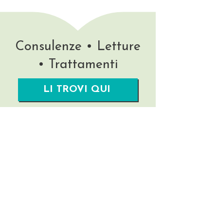
Consulenze • Letture
• Trattamenti
LI TROVI QUI
Rimani aggiornata/o!
Nome
La tua migliore Email