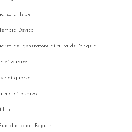
quarzo di Iside
l Tempio Devico
 quarzo del generatore di aura dell'angelo
nte di quarzo
iave di quarzo
ntasma di quarzo
illite
 Guardiano dei Registri