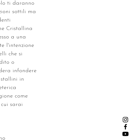
olo ti daranno 
oni sottili ma 
denti 
e Cristallina 
cesso a una 
e l'intenzione 
lli che si 
dito o 
dera infondere 
stallini in 
eterica 
igione come 
 cui sarai 
ano