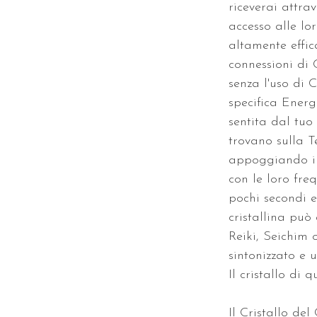
riceverai attra
accesso alle lo
altamente effic
connessioni di 
senza l'uso di C
specifica Energ
sentita dal tuo 
trovano sulla T
appoggiando il
con le loro freq
pochi secondi e
cristallina pu
Reiki, Seichim o
sintonizzato e 
Il cristallo di
Il Cristallo d