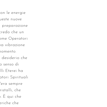
con le energie 
 Queste nuove 
n preparazione 
 credo che un 
come Operatori 
va vibrazione 
momento. 
 desiderio che 
o senso di 
lli Eterei ha 
tori Spirituali 
c'era sempre 
stalli, che 
. È qui che 
eriche che 