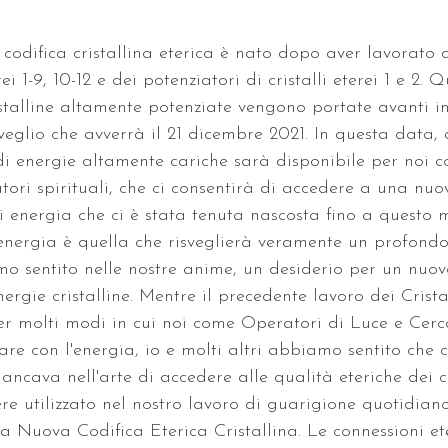
a codifica cristallina eterica è nato dopo aver lavorato 
erei 1-9, 10-12 e dei potenziatori di cristalli eterei 1 e 2.
istalline altamente potenziate vengono portate avanti i
sveglio che avverrà il 21 dicembre 2021. In questa data,
di energie altamente cariche sarà disponibile per noi 
tori spirituali, che ci consentirà di accedere a una nuo
 energia che ci è stata tenuta nascosta fino a questo 
nergia è quella che risveglierà veramente un profondo
mo sentito nelle nostre anime, un desiderio per un nuov
ergie cristalline. Mentre il precedente lavoro dei Crista
er molti modi in cui noi come Operatori di Luce e Cerca
re con l'energia, io e molti altri abbiamo sentito che 
ncava nell'arte di accedere alle qualità eteriche dei cri
re utilizzato nel nostro lavoro di guarigione quotidiano
la Nuova Codifica Eterica Cristallina. Le connessioni et