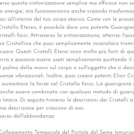
verso questa sintonizzazione semplice ma efficace non s
ro energie, ma funzioneranno anche creando trasformazi
aci all'interno del tuo corpo eterico. Come con le prece
Cristallo Etereo, è possibile dare una potente Guarigion
ristalli fisici. Attraverso la sintonizzazione, otterrai l'ac
ia Cristallina che puoi semplicemente incanalare tramit
cuore. Questi Cristalli Eterei sono molto più forti di que
erra e possono essere usati semplicemente puntando il 
 palmo della mano sul corpo o sull'oggetto che si desi
uenze vibrazionali. Inoltre, puoi creare potenti Elisir Cri
 aumentare la forza nel Cristallo fisico. La guarigione 
ò anche essere combinata con qualsiasi metodo di guar
 Imara. Di seguito troverai le descrizioni dei Cristalli a
una descrizione per ciascuno di essi.
 quarzo dell'abbondanza
el Collegamento Temporale del Portale del Seme lemuri