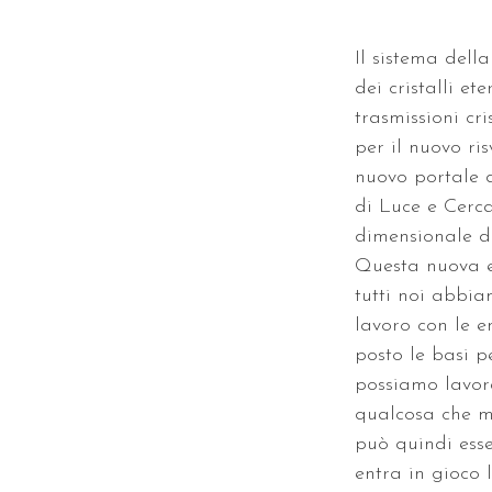
Il sistema dell
dei cristalli et
trasmissioni cr
per il nuovo ri
nuovo portale 
di Luce e Cerca
dimensionale di
Questa nuova e
tutti noi abbia
lavoro con le en
posto le basi p
possiamo lavora
qualcosa che ma
può quindi esse
entra in gioco 