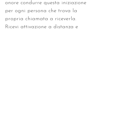
onore condurre questa iniziazione 
per ogni persona che trova la 
propria chiamata a riceverla. 
Ricevi attivazione a distanza e 
dispensa.
< Precedente
Successivo >
Consulenze • Letture
• Trattamenti
LI TROVI QUI