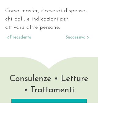
Corso master, riceverai dispensa, 
chi ball, e indicazioni per 
attivare altre persone.
< Precedente
Successivo >
Consulenze • Letture
• Trattamenti
LI TROVI QUI
Rimani aggiornata/o!