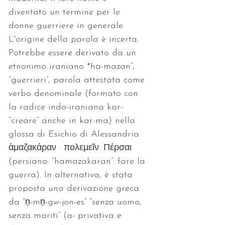
diventato un termine per le 
donne guerriere in generale.
L'origine della parola è incerta. 
Potrebbe essere derivato da un 
etnonimo iraniano *ha-mazan”, 
“guerrieri”, parola attestata come 
verbo denominale (formato con 
la radice indo-iraniana kar- 
“creare” anche in kar-ma) nella 
glossa di Esichio di Alessandria 
ἁμαζακάραν · πολεμεῖν. Πέρσαι 
(persiano: “hamazakaran”: fare la 
guerra). In alternativa, è stata 
proposta una derivazione greca 
da “ṇ-mṇ-gw-jon-es” “senza uomo, 
senza mariti” (a- privativa e 