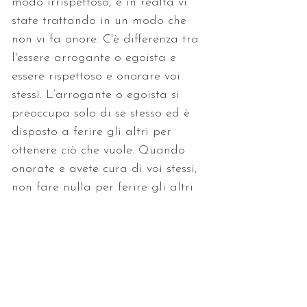
modo irrispettoso, e in realtà vi 
state trattando in un modo che 
non vi fa onore. C'è differenza tra 
l'essere arrogante o egoista e 
essere rispettoso e onorare voi 
stessi. L’arrogante o egoista si 
preoccupa solo di se stesso ed è 
disposto a ferire gli altri per 
ottenere ciò che vuole. Quando 
onorate e avete cura di voi stessi, 
non fare nulla per ferire gli altri 
di proposito solo per ottenere ciò 
che volete.
Ricevi attivazione a distanza e 
dispensa
< Precedente
Successivo >