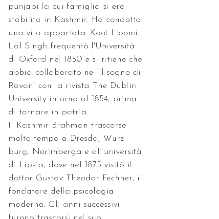
punjabi la cui famiglia si era 
stabilita in Kashmir. Ha condotto 
una vita appartata. Koot Hoomi 
Lal Singh frequentò l'Università 
di Oxford nel 1850 e si ritiene che 
abbia collaborato ne “Il sogno di 
Ravan” con la rivista The Dublin 
University intorno al 1854, prima 
di tornare in patria.
Il Kashmir Brahman trascorse 
molto tempo a Dresda, Würz-
burg, Norimberga e all'università 
di Lipsia, dove nel 1875 visitò il 
dottor Gustav Theodor Fechner, il 
fondatore della psicologia 
moderna. Gli anni successivi 
furono trascorsi nel suo 