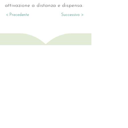
attivazione a distanza e dispensa.
< Precedente
Successivo >
Consulenze • Letture
• Trattamenti
LI TROVI QUI
Rimani aggiornata/o!
Nome