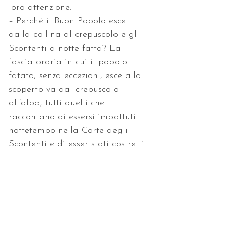
loro attenzione.
– Perché il Buon Popolo esce 
dalla collina al crepuscolo e gli 
Scontenti a notte fatta? La 
fascia oraria in cui il popolo 
fatato, senza eccezioni, esce allo 
scoperto va dal crepuscolo 
all’alba; tutti quelli che 
raccontano di essersi imbattuti 
nottetempo nella Corte degli 
Scontenti e di esser stati costretti 
a commettere azioni furfantesche 
stranamente si trovavano fuori 
casa in un orario veramente 
inconsueto.
Testi e immagine tratti da 
volume “FATE” Alan Lee e Brian 