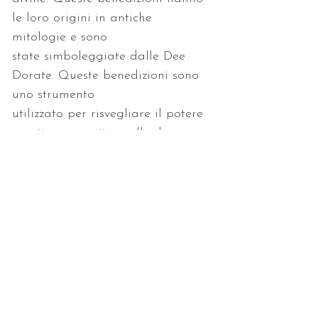
le loro origini in antiche 
state simboleggiate dalle Dee 
Dorate. Queste benedizioni sono 
utilizzato per risvegliare il potere 
creativo e curativo nelle donne, e 
una visione più profonda nella 
loro connessione spirituale. Aiuta 
far emergere le loro forze 
interiori, il loro fascino e la loro 
con sé sentimenti come 
nutrimento spirituale, pace 