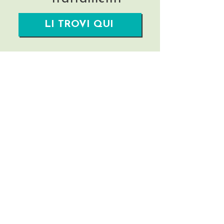
LI TROVI QUI
Rimani aggiornata/o!
Nome
La tua migliore Email
Invia