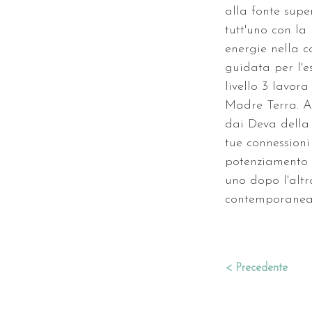
alla fonte super
tutt'uno con la
energie nella co
guidata per l'e
livello 3 lavor
Madre Terra. Ap
dai Deva della
tue connession
potenziamento e
uno dopo l'altro
contemporaneam
< Precedente