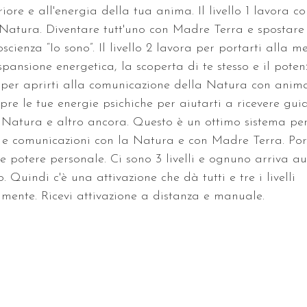
iore e all'energia della tua anima. Il livello 1 lavora con
 Natura. Diventare tutt'uno con Madre Terra e spostare 
scienza “Io sono”. Il livello 2 lavora per portarti alla m
spansione energetica, la scoperta di te stesso e il poten
a per aprirti alla comunicazione della Natura con anima
re le tue energie psichiche per aiutarti a ricevere guid
 Natura e altro ancora. Questo è un ottimo sistema per
i e comunicazioni con la Natura e con Madre Terra. Por
 potere personale. Ci sono 3 livelli e ognuno arriva 
. Quindi c'è una attivazione che dà tutti e tre i livelli 
ente. Ricevi attivazione a distanza e manuale.