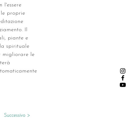
 l'essere 
le proprie 
editazione 
ziamento. Il 
li, piante e 
a spirituale 
 migliorare le 
terà 
automaticamente 
Successivo >