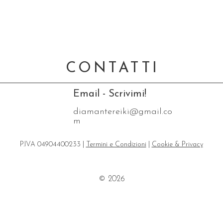
CONTATTI
Email - Scrivimi!
diamantereiki@gmail.co
m
P.IVA 04904400233 |
Termini e Condizioni
|
Cookie & Privacy
© 2026