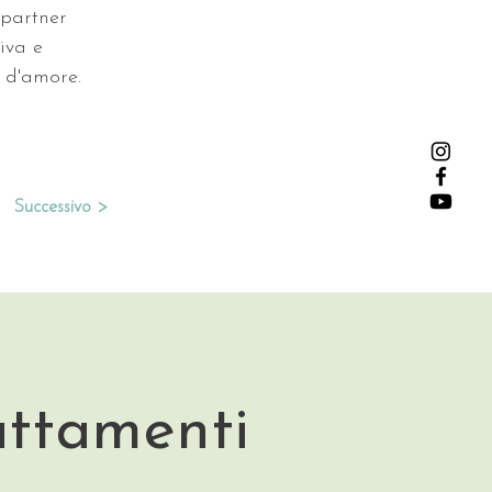
 partner 
iva e 
i d'amore. 
Successivo >
attamenti