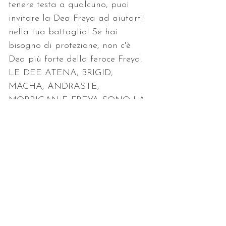
tenere testa a qualcuno, puoi 
invitare la Dea Freya ad aiutarti 
nella tua battaglia! Se hai 
bisogno di protezione, non c'è 
Dea più forte della feroce Freya!
LE DEE ATENA, BRIGID, 
MACHA, ANDRASTE, 
MORRIGAN E FREYA SONO LA 
SQUADRA! Ricevi attivazione a 
distanza e manuale. Corso Master.
< Precedente
Successivo >
Consulenze • Letture