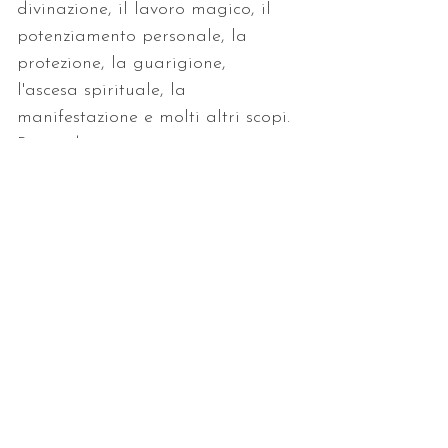
divinazione, il lavoro magico, il 
potenziamento personale, la 
protezione, la guarigione, 
l'ascesa spirituale, la 
manifestazione e molti altri scopi.
Ricevi dispensa e attivazione a 
distanza.
< Precedente
Successivo >
Consulenze • Letture
• Trattamenti
LI TROVI QUI