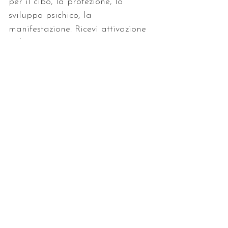
per il cibo, la protezione, lo 
sviluppo psichico, la 
manifestazione. Ricevi attivazione 
e dispensa.
< Precedente
Successivo >
Consulenze • Letture
• Trattamenti
LI TROVI QUI
Rimani aggiornata/o!