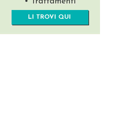
• Trattamenti
LI TROVI QUI
Rimani aggiornata/o!
Nome
La tua migliore Email
Invia