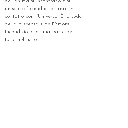
dell’anima si incontrano e si 
uniscono facendoci entrare in 
contatto con l’Universo. È la sede 
della presenza e dell'Amore 
Incondizionato, una parte del 
tutto nel tutto.
Ricevi attivazione a distanza e 
manuale, Corso master.
< Precedente
Successivo >
Consulenze • Letture
• Trattamenti