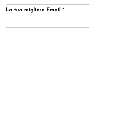
La tua migliore Email
Invia
CONTATTI
Telefono
347-8287774