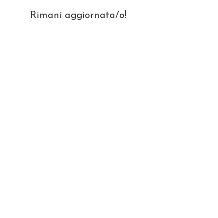
Rimani aggiornata/o!
Nome
La tua migliore Email
Invia