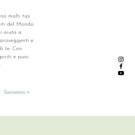
no molti tipi 
riti del Mondo 
i aiuta a 
iaroveggenti e 
di te. Con 
iriti e puoi 
.
Successivo >