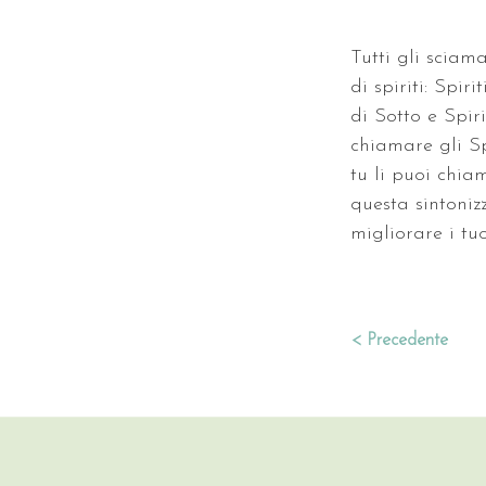
Tutti gli sciam
di spiriti: Spi
di Sotto e Spir
chiamare gli Sp
tu li puoi chia
questa sintoniz
migliorare i tuo
< Precedente