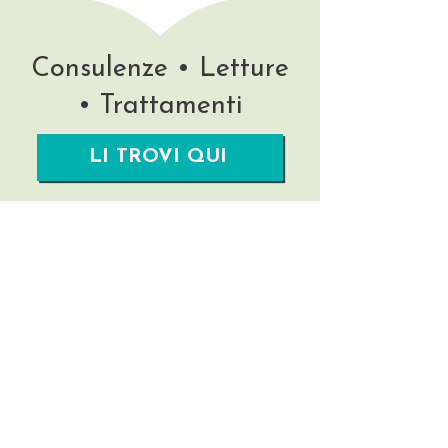
Consulenze • Letture
• Trattamenti
LI TROVI QUI
Rimani aggiornata/o!
Nome
La tua migliore Email