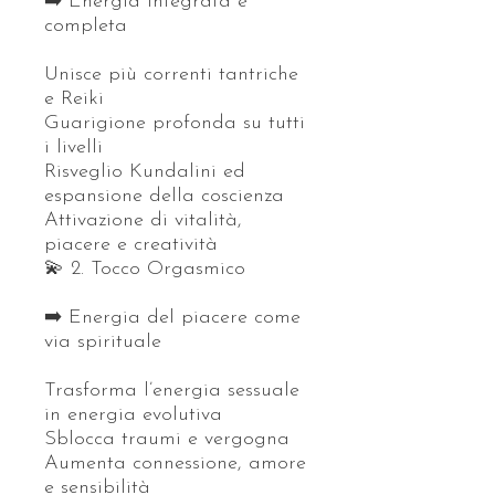
➡️ Energia integrata e
completa
Unisce più correnti tantriche
e Reiki
Guarigione profonda su tutti
i livelli
Risveglio Kundalini ed
espansione della coscienza
Attivazione di vitalità,
piacere e creatività
💫 2. Tocco Orgasmico
➡️ Energia del piacere come
via spirituale
Trasforma l’energia sessuale
in energia evolutiva
Sblocca traumi e vergogna
Aumenta connessione, amore
e sensibilità