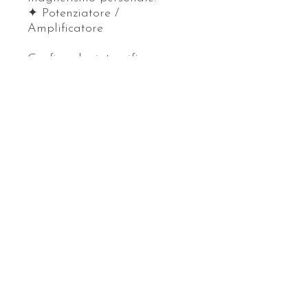
✦ Potenziatore /
Amplificatore
Grafico che intensifica
qualsiasi energia, intento o
trattamento.
Puoi anche partecipare a
questo programma tramite
l'app mobile.
Vai all'App
Prezzo