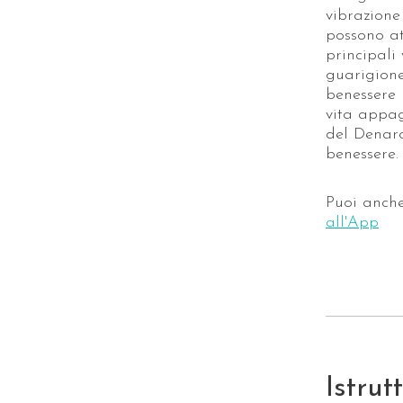
vibrazione
possono at
principali
guarigione 
benessere 
vita appag
del Denaro
benessere.
Puoi anch
all'App
Istrut