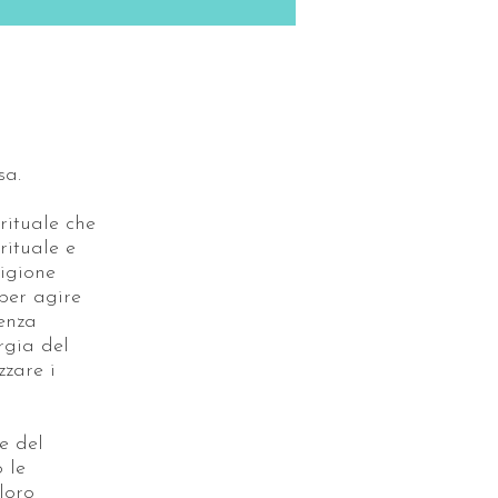
sa.
rituale che
rituale e
igione
 per agire
enza
rgia del
zzare i
e del
 le
loro