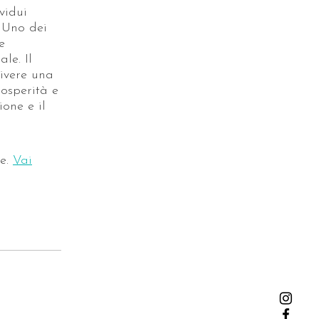
vidui
. Uno dei
e
le. Il
ivere una
osperità e
one e il
e.
Vai