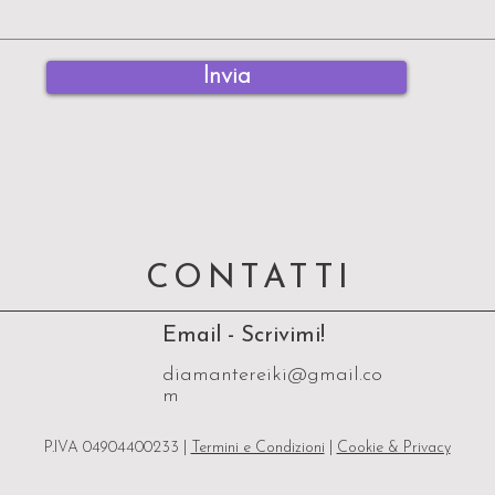
Invia
CONTATTI
Email - Scrivimi!
diamantereiki@gmail.co
m
P.IVA 04904400233 |
Termini e Condizioni
|
Cookie & Privacy