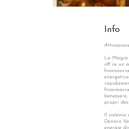
Info
Attivazion
La Magia d
off re un 
finanziari
energetica
rapidament
finanziari
benessere,
propri desi
Il sistema
Denaro Vel
energie di