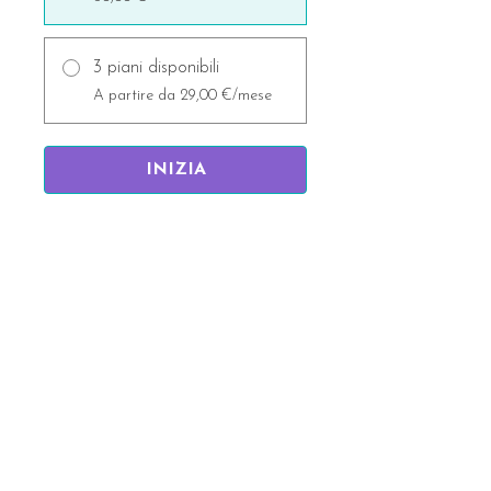
3 piani disponibili
A partire da 29,00 €/mese
INIZIA
Rimani aggiornata/o!
Nome
La tua migliore Email