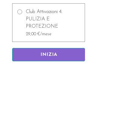
Club Attivazioni 4.
PULIZIA E
PROTEZIONE
29,00 €/mese
INIZIA
Rimani aggiornata/o!
Nome
La tua migliore Email