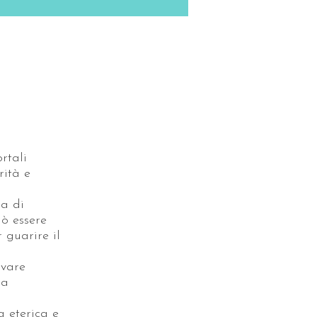
rtali
rità e
ia di
uò essere
r guarire il
ivare
da
 eterica e