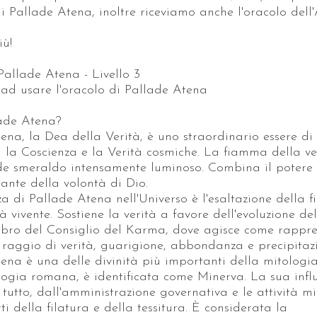
i Pallade Atena, inoltre riceviamo anche l'oracolo dell
iù!
 Pallade Atena - Livello 3
ad usare l'oracolo di Pallade Atena
lade Atena?
ena, la Dea della Verità, è uno straordinario essere di
a la Coscienza e la Verità cosmiche. La fiamma della ve
de smeraldo intensamente luminoso. Combina il potere
nte della volontà di Dio.
a di Pallade Atena nell'Universo è l'esaltazione della
à vivente. Sostiene la verità a favore dell'evoluzione del
ro del Consiglio del Karma, dove agisce come rappre
 raggio di verità, guarigione, abbondanza e precipitaz
ena è una delle divinità più importanti della mitologia
logia romana, è identificata come Minerva. La sua infl
tutto, dall'amministrazione governativa e le attività mil
ti della filatura e della tessitura. È considerata la