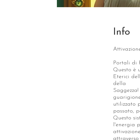
Info
Attivazion
Portali di 
Questo è u
Eterici de
della
Saggezza! 
guarigione
utilizzato 
passato, p
Questo sis
l'energia 
attivazion
attraverso