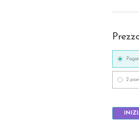
Prezz
Pagam
2 pian
INIZ