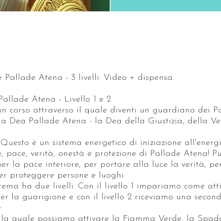
e Pallade Atena - 3 livelli: Video + dispensa.
Pallade Atena - Livello 1 e 2
n corso attraverso il quale diventi un guardiano dei Po
lla Dea Pallade Atena - la Dea della Giustizia, della Ve
Questo è un sistema energetico di iniziazione all'energ
, pace, verità, onestà e protezione di Pallade Atena! P
per la pace interiore, per portare alla luce la verità, pe
er proteggere persone e luoghi.
tema ha due livelli. Con il livello 1 impariamo come att
per la guarigione e con il livello 2 riceviamo una secon
e
 la quale possiamo attivare la Fiamma Verde, la Spada