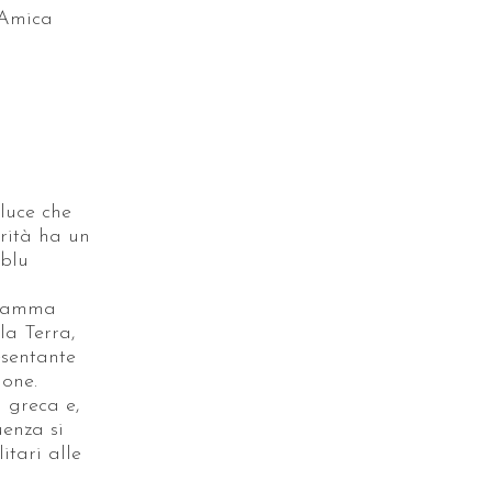
'Amica
 luce che
rità ha un
 blu
 fiamma
la Terra,
sentante
ione.
 greca e,
uenza si
itari alle