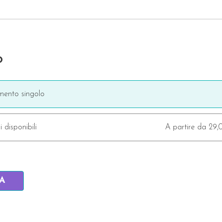
o
ento singolo
i disponibili
A partire da 29
IA