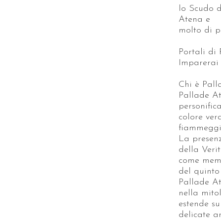
lo Scudo d
Atena e
molto di p
Portali di
Imparerai 
Chi è Pal
Pallade At
personific
colore ver
fiammeggia
La presenz
della Verit
come memb
del quinto
Pallade At
nella mito
estende su 
delicate ar