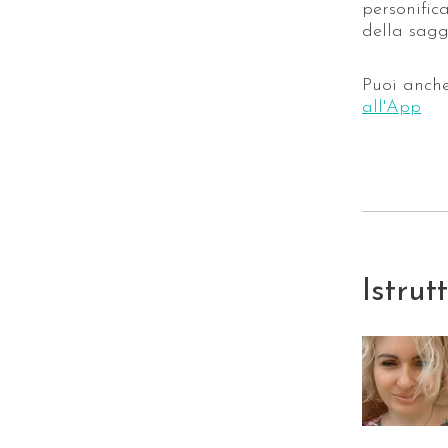
personific
della sagg
Puoi anch
all'App
Istrut