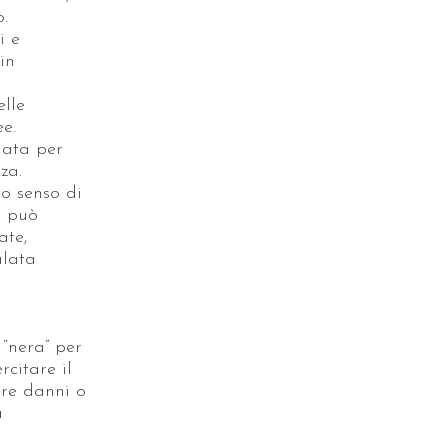
o.
i e
in
elle
ee.
gata per
za.
to senso di
a può
ate,
alata
 “nera” per
rcitare il
gere danni o
a