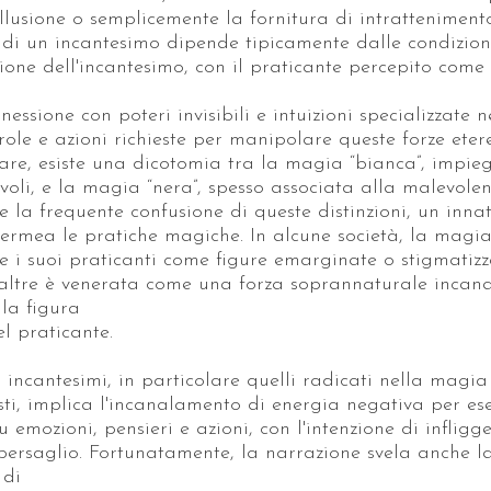
'illusione o semplicemente la fornitura di intratteniment
a di un incantesimo dipende tipicamente dalle condizion
zione dell'incantesimo, con il praticante percepito come 
essione con poteri invisibili e intuizioni specializzate n
role e azioni richieste per manipolare queste forze eter
lare, esiste una dicotomia tra la magia “bianca”, impie
voli, e la magia “nera”, spesso associata alla malevolen
 la frequente confusione di queste distinzioni, un inna
 permea le pratiche magiche. In alcune società, la magi
e i suoi praticanti come figure emarginate o stigmatizz
altre è venerata come una forza soprannaturale incan
 la figura
el praticante.
i incantesimi, in particolare quelli radicati nella magia
sti, implica l'incanalamento di energia negativa per ese
u emozioni, pensieri e azioni, con l'intenzione di inflig
bersaglio. Fortunatamente, la narrazione svela anche l
 di