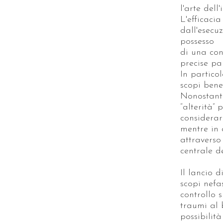
l'arte dell
L'efficaci
dall'esecu
possesso
di una conn
precise pa
In partico
scopi bene
Nonostante
“alterità”
considerar
mentre in 
attraverso
centrale d
Il lancio d
scopi nefa
controllo s
traumi al 
possibilità