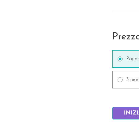
Prezz
Pagam
3 pian
INIZ