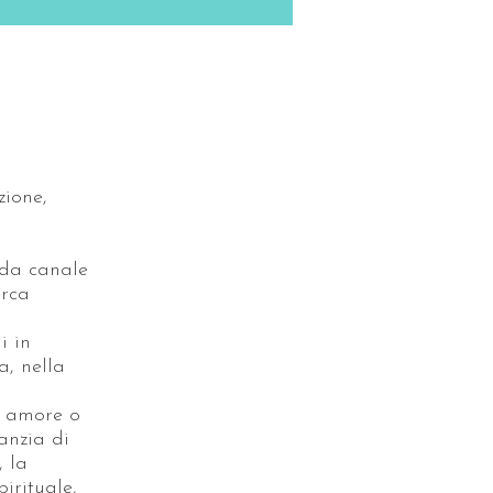
ione,
 da canale
erca
i in
a, nella
, amore o
ranzia di
, la
pirituale,