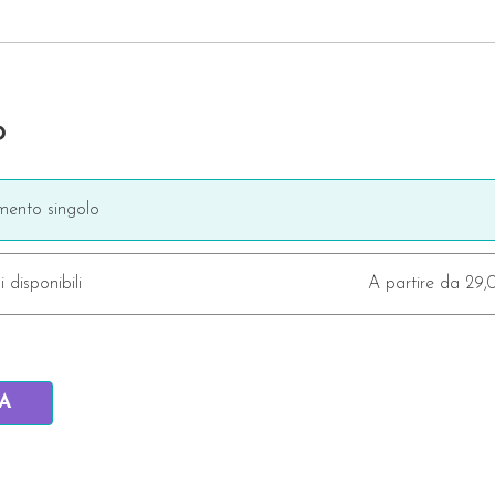
o
ento singolo
i disponibili
A partire da 29
IA