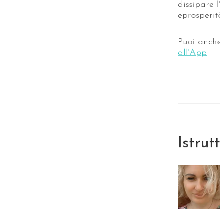
dissipare 
eprosperit
Puoi anch
all'App
Istrut