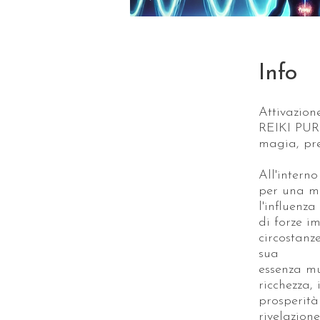
Info
Attivazion
REIKI PUR
magia, pre
All'intern
per una mo
l'influenza
di forze i
circostanz
sua
essenza mu
ricchezza, 
prosperità 
rivelazione