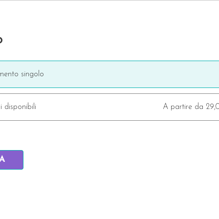
o
ento singolo
i disponibili
A partire da 29
IA