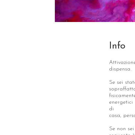
Info
Attivazion
dispensa.
Se sei sta
sopraffatt
fisicament
energetici 
di
casa, pers
Se non sei