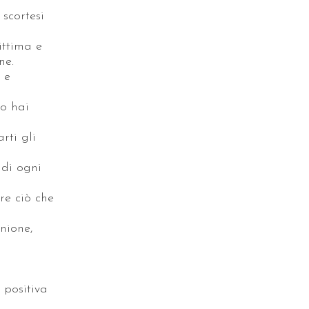
scortesi
ittima e
ne.
 e
o hai
rti gli
di ogni
re ciò che
nione,
 positiva