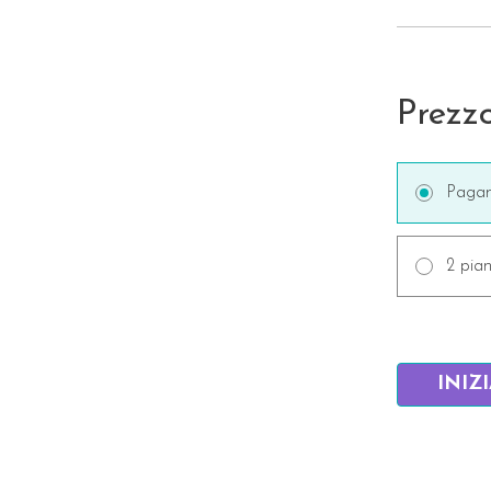
Prezz
Pagam
2 pian
INIZ