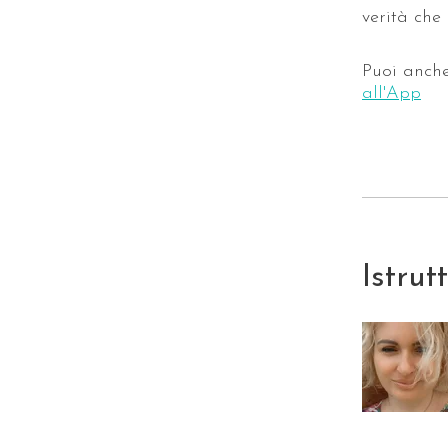
verità che
Puoi anch
all'App
Istrut