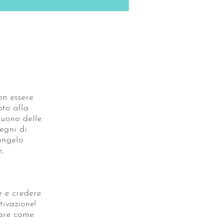
on essere
oto alla
suono delle
egni di
angelo
,
e e credere
tivazione!
tare come