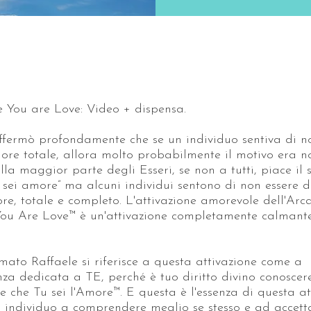
e You are Love: Video + dispensa.
ffermò profondamente che se un individuo sentiva di n
re totale, allora molto probabilmente il motivo era n
lla maggior parte degli Esseri, se non a tutti, piace il 
 sei amore” ma alcuni individui sentono di non essere d
re, totale e completo. L'attivazione amorevole dell'Arc
You Are Love™ è un'attivazione completamente calmante
amato Raffaele si riferisce a questa attivazione come a
nza dedicata a TE, perché è tuo diritto divino conoscer
 che Tu sei l'Amore™. E questa è l'essenza di questa at
 individuo a comprendere meglio se stesso e ad accet