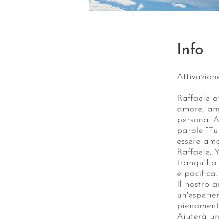
Info
Attivazion
Raffaele a
amore, amo
persona. A
parole “Tu
essere amo
Raffaele, 
tranquilla
e pacifica.
Il nostro 
un'esperie
pienamente
Aiuterà un