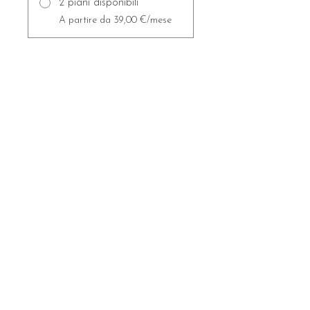
2 piani disponibili
A partire da 39,00 €/mese
INIZIA
Rimani aggiornata/o!
Nome
La tua migliore Email
Invia