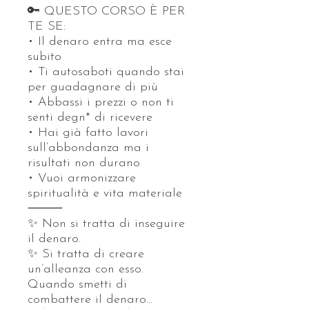
🔑 QUESTO CORSO È PER
TE SE:
• Il denaro entra ma esce
subito
• Ti autosaboti quando stai
per guadagnare di più
• Abbassi i prezzi o non ti
senti degn* di ricevere
• Hai già fatto lavori
sull’abbondanza ma i
risultati non durano
• Vuoi armonizzare
spiritualità e vita materiale
⸻
✨ Non si tratta di inseguire
il denaro.
✨ Si tratta di creare
un’alleanza con esso.
Quando smetti di
combattere il denaro…