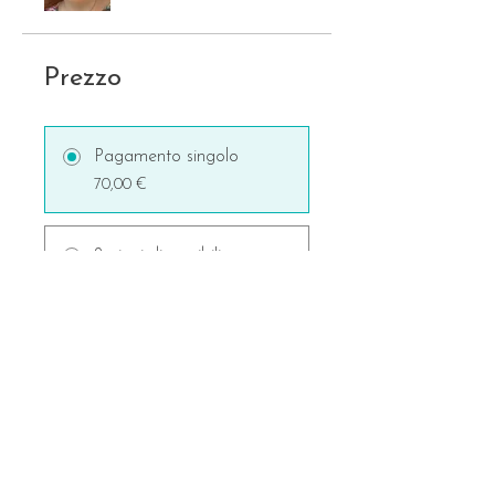
Prezzo
Pagamento singolo
70,00 €
2 piani disponibili
A partire da 29,00 €/mese
INIZIA