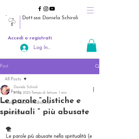
Dott.ssa Daniela Schiroli
Accedi o registrati
Log In Area Riservata
Post
All Posts
Daniela Schiroli
All Posts
8 lug 2025
Tempo di lettura: 1 min
Le parole “olistiche e
Radiestesia e Radionica
spirituali “ più abusate
Attivazioni
🌪️
Le parole più abusate nella spiritualità (e 