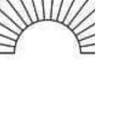
Daniela Schiroli
12 set 2024
Tempo di lettura: 2 min
Radiestesia e Radionica
Come Utilizzare la Scala