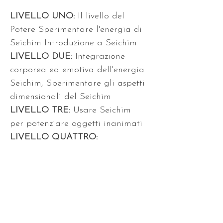
LIVELLO UNO: 
Il livello del 
Potere Sperimentare l'energia di 
Seichim Introduzione a Seichim 
LIVELLO DUE:
 Integrazione 
corporea ed emotiva dell'energia 
Seichim, Sperimentare gli aspetti 
dimensionali del Seichim
LIVELLO TRE: 
Usare Seichim 
per potenziare oggetti inanimati
LIVELLO QUATTRO: 
Sperimenta le Angel Wings (ali 
d'angelo), aprendo i blocchi e 
sigillando nell'energia
LIVELLO CINQUE: 
Raggiungere 
l'equilibrio, la completezza e 
l'integrazione emotiva