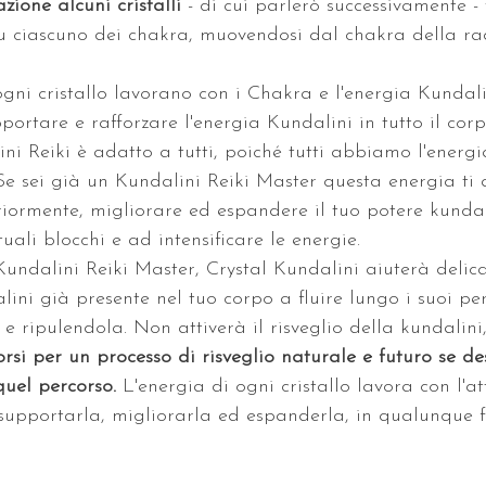
zione alcuni cristalli 
- di cui parlerò successivamente -
u ciascuno dei chakra, muovendosi dal chakra della radi
gni cristallo lavorano con i Chakra e l'energia Kundalin
portare e rafforzare l'energia Kundalini in tutto il corp
ni Reiki è adatto a tutti, poiché tutti abbiamo l'energ
 Se sei già un Kundalini Reiki Master questa energia ti 
eriormente, migliorare ed espandere il tuo potere kunda
uali blocchi e ad intensificare le energie. 
Kundalini Reiki Master, Crystal Kundalini aiuterà deli
lini già presente nel tuo corpo a fluire lungo i suoi perc
e ripulendola. Non attiverà il risveglio della kundalini
orsi per un processo di risveglio naturale e futuro se de
quel percorso.
 L'energia di ogni cristallo lavora con l'a
supportarla, migliorarla ed espanderla, in qualunque f