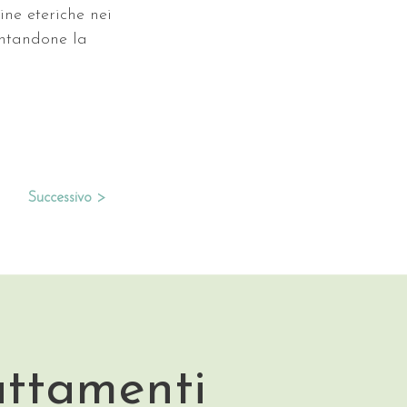
ine eteriche nei 
entandone la 
Successivo >
attamenti