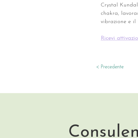
Crystal Kundali
chakra, lavora
vibrazione e il 
Ricevi attivazi
< Precedente
Consulen