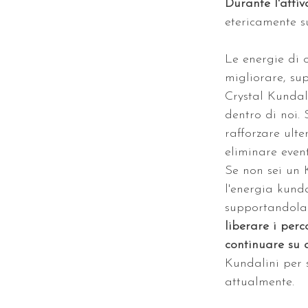
Durante l'attiva
etericamente s
Le energie di o
migliorare, sup
Crystal Kundali
dentro di noi.
rafforzare ult
eliminare event
Se non sei un 
l'energia kunda
supportandola 
liberare i perc
continuare su 
Kundalini per 
attualmente. 