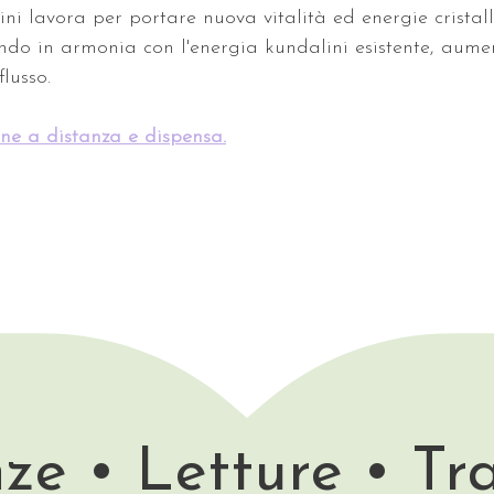
ni lavora per portare nuova vitalità ed energie cristall
ndo in armonia con l'energia kundalini esistente, aum
flusso. 
one a distanza e dispensa.
ze • Letture • Tr