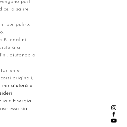
 vengono posti 
ce, a salire. 
i per pulire, 
o. 
ia Kundalini 
aiuterà a 
lini, aiutando a 
catamente 
orsi originali, 
, ma 
aiuterà a 
sideri 
ttuale Energia 
ase essa sia 