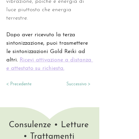
vibrazione, poiché è energia di 
luce piuttosto che energia 
terrestre. 
Dopo aver ricevuto la terza 
sintonizzazione, puoi trasmettere 
le sintonizzazioni Gold Reiki ad 
altri. 
Ricevi attivazione a distanza 
e attestato su richiesta.
< Precedente
Successivo >
Consulenze • Letture
• Trattamenti