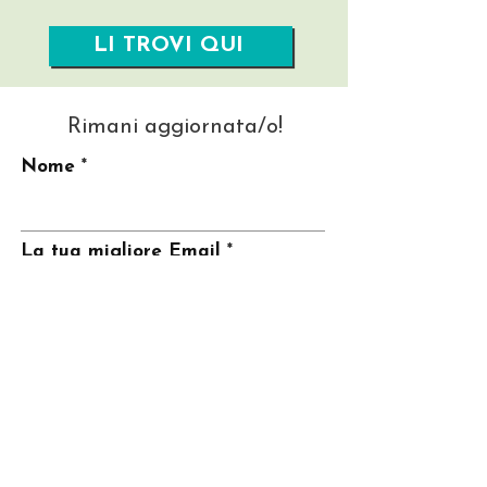
LI TROVI QUI
Rimani aggiornata/o!
Nome
La tua migliore Email
Invia